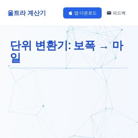
울트라 계산기
앱 다운로드
피드백
단위 변환기: 보폭 → 마
일