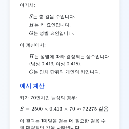
여기서:
S
는 총 걸음 수입니다.
S
H
는 키 요인입니다.
H
G
는 성별 요인입니다.
G
이 계산에서:
H
는 성별에 따라 결정되는 상수입니다
H
(남성 0.413, 여성 0.415).
G
는 인치 단위의 개인의 키입니다.
G
예시 계산
키가 70인치인 남성의 경우:
=
2500
×
0.413
×
S = 2500 \times 0.413 \t
70
≈
72275
걸음
S
이 결과는 1마일을 걷는 데 필요한 걸음 수
의 대략적인 값을 나타냅니다.