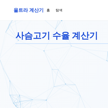
울트라 계산기
홈
탐색
사슴고기 수율 계산기