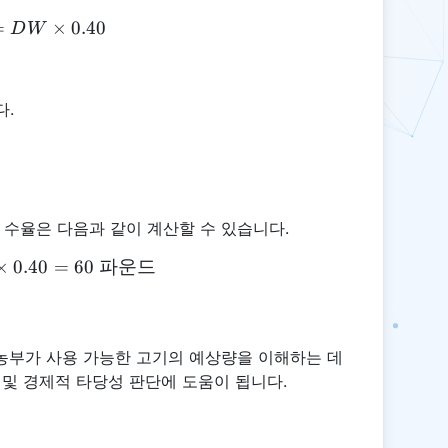
=
DMY = DW \times 0.40
×
0.40
D
W
다.
 수율은 다음과 같이 계산할 수 있습니다.
×
0.40
DMY = 150 \times 0.40 = 60 \text{ 파운드}
=
60
파운드
농부가 사용 가능한 고기의 예상량을 이해하는 데
 및 경제적 타당성 판단에 도움이 됩니다.