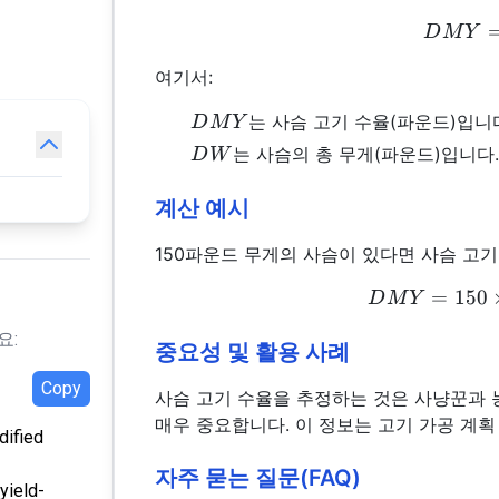
D
M
Y
여기서:
DMY
는 사슴 고기 수율(파운드)입니
D
M
Y
DW
는 사슴의 총 무게(파운드)입니다.
D
W
계산 예시
150파운드 무게의 사슴이 있다면 사슴 고기
=
150
D
M
Y
요:
중요성 및 활용 사례
Copy
사슴 고기 수율을 추정하는 것은 사냥꾼과 
매우 중요합니다. 이 정보는 고기 가공 계획
ified
자주 묻는 질문(FAQ)
yield-