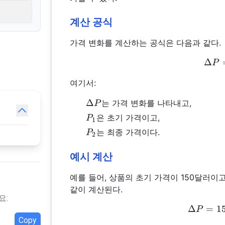
계산 공식
가격 변화를 계산하는 공식은 다음과 같다.
Δ
P
여기서:
\Delta
Δ
는 가격 변화를 나타내고,
P
P
P_1
은 초기 가격이고,
P
1
P_2
는 최종 가격이다.
P
2
예시 계산
예를 들어, 상품의 초기 가격이 150달러이
같이 계산된다.
요:
Δ
=
1
P
Copy