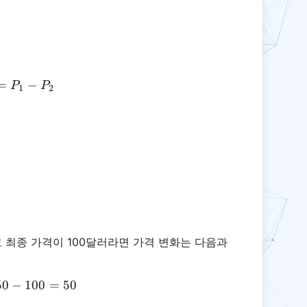
=
\Delta P = P_1 - P_2
−
P
P
1
2
고 최종 가격이 100달러라면 가격 변화는 다음과
50
−
\Delta P = 150 - 100 = 50
100
=
50