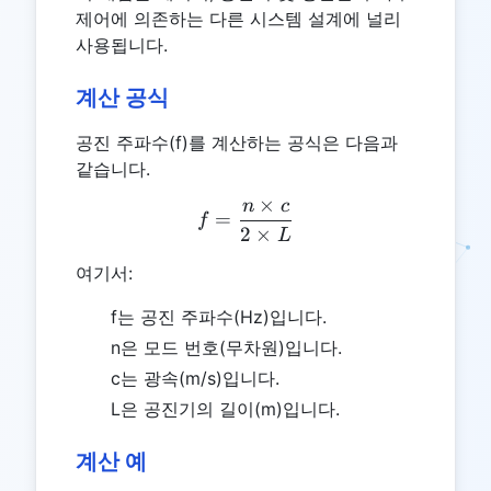
제어에 의존하는 다른 시스템 설계에 널리
사용됩니다.
계산 공식
공진 주파수(f)를 계산하는 공식은 다음과
같습니다.
×
n
c
f = \frac{n \times c}{2 \t
=
f
2
×
L
여기서:
f는 공진 주파수(Hz)입니다.
n은 모드 번호(무차원)입니다.
c는 광속(m/s)입니다.
L은 공진기의 길이(m)입니다.
계산 예