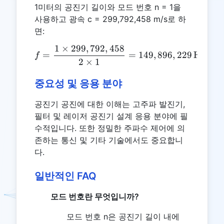
1미터의 공진기 길이와 모드 번호 n = 1을
사용하고 광속 c = 299,792,458 m/s로 하
면:
1
×
299
,
792
,
458
f = \frac{1 \times 299,792
=
=
149
,
896
,
229
Hz
f
2
×
1
중요성 및 응용 분야
공진기 공진에 대한 이해는 고주파 발진기,
필터 및 레이저 공진기 설계 응용 분야에 필
수적입니다. 또한 정밀한 주파수 제어에 의
존하는 통신 및 기타 기술에서도 중요합니
다.
일반적인 FAQ
모드 번호란 무엇입니까?
모드 번호 n은 공진기 길이 내에