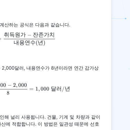
계산하는 공식은 다음과 같습니다.
취득원가
−
잔존가치
\text{연간 감가상각비} = \frac{\text{취득원가} 
=
내용연수
(
년
)
 2,000달러, 내용연수가 8년이라면 연간 감가상
000
−
2
,
000
\text{연간 감가상각비} = \frac{10,000 - 2,000}{8}
=
1
,
000
달러
/
년
8
해 널리 사용됩니다. 건물, 기계 및 차량과 같이
산에 적합합니다. 이 방법은 일관성 때문에 선호