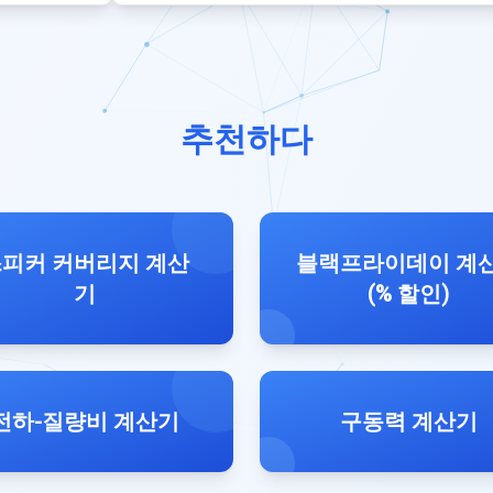
추천하다
피커 커버리지 계산
블랙프라이데이 계
기
(% 할인)
전하-질량비 계산기
구동력 계산기