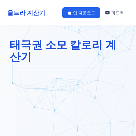
울트라 계산기
앱 다운로드
피드백
태극권 소모 칼로리 계
산기