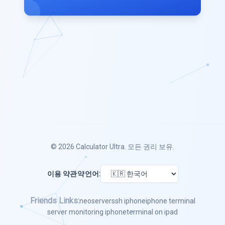
© 2026
Calculator Ultra
. 모든 권리 보유.
이용 약관
약
언어:
Friends Links:
neoserver
ssh iphone
iphone terminal
server monitoring iphone
terminal on ipad