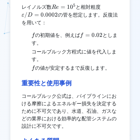
5
Re
\varepsilon/D
=
1
0
レイノルズ数
と相対粗度
R
e
=
= 0.0002
/
=
0.0002
の管を想定します。反復法
ε
D
10^5
を用いて：
f
f =
=
0.02
の初期値を、例えば
としま
f
f
0.02
す。
コールブルック方程式に値を代入しま
す。
f
の値が安定するまで反復します。
f
重要性と使用事例
コールブルック公式は、パイプラインにお
ける摩擦によるエネルギー損失を決定する
ために不可欠であり、水道、石油、ガスな
どの業界における効率的な配管システムの
設計に不可欠です。