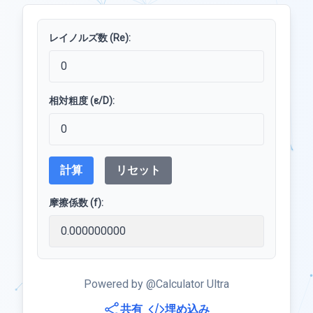
レイノルズ数 (Re):
相対粗度 (ε/D):
計算
リセット
摩擦係数 (f):
Powered by @Calculator Ultra
共有
埋め込み