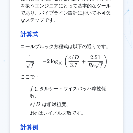
を扱うエンジニアにとって基本的なツール
であり、パイプライン設計において不可欠
なステップです。
計算式
コールブルック方程式は以下の通りです。
1
/
2.51
\frac{1}{\sqrt{f}} = -2 \l
(
)
ε
D
=
−
2
l
o
g
+
10
3.7
f
R
e
f
ここで：
f
はダルシー・ワイスバッハ摩擦係
f
数、
\varepsilon/D
/
は相対粗度、
ε
D
Re
はレイノルズ数です。
R
e
計算例