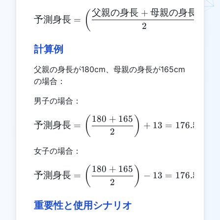
父親の身長
+
母親の身長
\text{予測身長} = \left(\
(
)
予測身長
=
−
2
計算例
父親の身長が180cm、母親の身長が165cm
の場合：
男子の場合：
180
+
165
\text{予測身長} = \left(\fra
(
)
予測身長
=
+
13
=
176.5
+
13
2
女子の場合：
180
+
165
\text{予測身長} = \left(\fra
(
)
予測身長
=
−
13
=
176.5
−
13
2
重要性と使用シナリオ