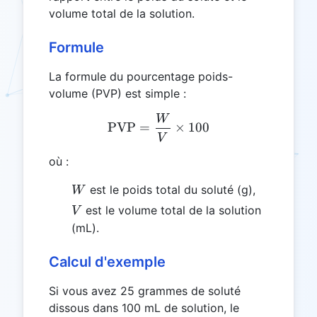
volume total de la solution.
Formule
La formule du pourcentage poids-
volume (PVP) est simple :
W
\text{PVP} = \frac{W}{V
PVP
=
×
100
V
où :
W
est le poids total du soluté (g),
W
V
est le volume total de la solution
V
(mL).
Calcul d'exemple
Si vous avez 25 grammes de soluté
dissous dans 100 mL de solution, le