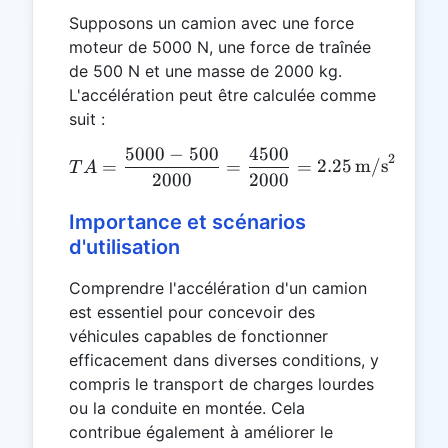
Supposons un camion avec une force
moteur de 5000 N, une force de traînée
de 500 N et une masse de 2000 kg.
L'accélération peut être calculée comme
suit :
5000
−
500
4500
TA = \frac{5000 - 500}{2
2
=
=
=
2.25
m/s
T
A
2000
2000
Importance et scénarios
d'utilisation
Comprendre l'accélération d'un camion
est essentiel pour concevoir des
véhicules capables de fonctionner
efficacement dans diverses conditions, y
compris le transport de charges lourdes
ou la conduite en montée. Cela
contribue également à améliorer le