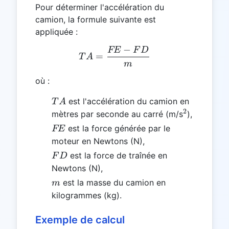
Pour déterminer l'accélération du
camion, la formule suivante est
appliquée :
−
FE
F
D
TA = \frac{FE - FD}{m}
=
T
A
m
où :
TA
est l'accélération du camion en
T
A
2
^2
mètres par seconde au carré (m/s
),
FE
est la force générée par le
FE
moteur en Newtons (N),
FD
est la force de traînée en
F
D
Newtons (N),
m
est la masse du camion en
m
kilogrammes (kg).
Exemple de calcul