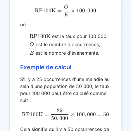
O
\text{RP100K} = \frac{O
RP100K
=
×
100
,
000
E
où :
\text{RP100K}
RP100K
est le taux pour 100 000,
O
est le nombre d'occurrences,
O
E
est le nombre d'événements.
E
Exemple de calcul
S'il y a 25 occurrences d'une maladie au
sein d'une population de 50 000, le taux
pour 100 000 peut être calculé comme
suit :
25
\text{RP100K} = \frac{25
RP100K
=
×
100
,
000
=
50
50
,
000
Cela signifie qu'il y a 50 occurrences de