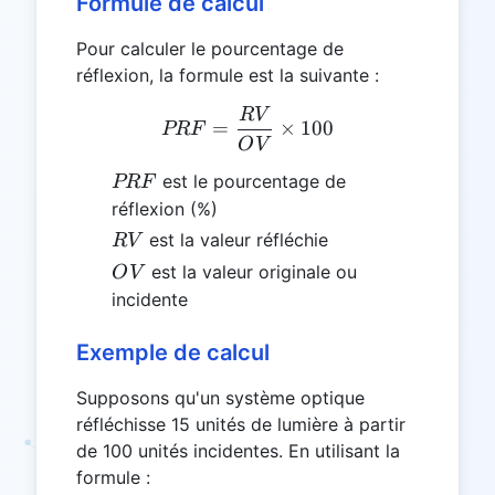
Formule de calcul
Pour calculer le pourcentage de
réflexion, la formule est la suivante :
R
V
PRF = \frac{RV}{OV} \t
=
×
100
PRF
O
V
PRF
est le pourcentage de
PRF
réflexion (%)
RV
est la valeur réfléchie
R
V
OV
est la valeur originale ou
O
V
incidente
Exemple de calcul
Supposons qu'un système optique
réfléchisse 15 unités de lumière à partir
de 100 unités incidentes. En utilisant la
formule :