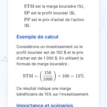
\text{STM}
STM
est la marge boursière (%),
\text{SP}
SP
est le profit boursier ($),
\text{PP}
PP
est le prix d'achat de l'action
($).
Exemple de calcul
Considérons un investissement où le
profit boursier est de 150 $ et le prix
d'achat est de 1 000 $. En utilisant la
formule de marge boursière :
150
\text{STM} = \left( \frac
(
)
STM
=
×
100
=
15%
1000
Ce résultat indique une marge
bénéficiaire de 15% sur l'investissement.
Importance et scénarios