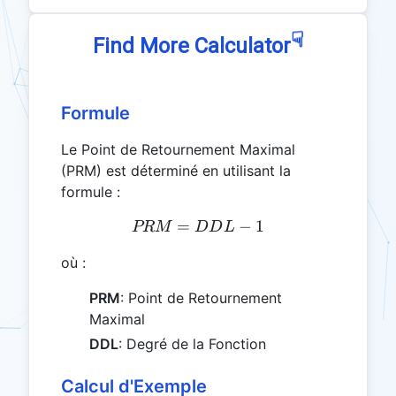
☟
Find More Calculator
Formule
Le Point de Retournement Maximal
(PRM) est déterminé en utilisant la
formule :
=
PRM = DDL - 1
−
1
PRM
DD
L
où :
PRM
: Point de Retournement
Maximal
DDL
: Degré de la Fonction
Calcul d'Exemple