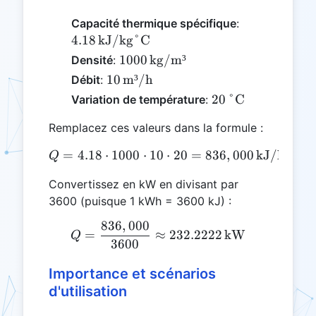
4.18 \,
Capacité thermique spécifique
:
\text{kJ/kg
4.18
kJ/kg°C
1000 \,
1000
kg/m³
Densité
:
\text{kg/m³}
10 \,
10
m³/h
Débit
:
\text{m³/h}
20 \,
20
°C
Variation de température
:
\text{°C}
Remplacez ces valeurs dans la formule :
=
4.18
⋅
1000
⋅
10
Q = 4.18 \cdot 1000 \cdot
⋅
20
=
836
,
000
kJ/h
Q
Convertissez en kW en divisant par
3600 (puisque 1 kWh = 3600 kJ) :
836
,
000
Q = \frac{836,000}{3600}
=
≈
232.2222
kW
Q
3600
Importance et scénarios
d'utilisation