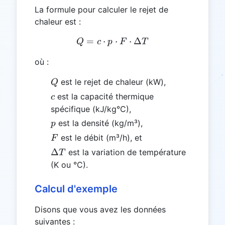
La formule pour calculer le rejet de
chaleur est :
=
⋅
Q = c \cdot p \cdot F \cd
⋅
⋅
Δ
Q
c
p
F
T
où :
Q
est le rejet de chaleur (kW),
Q
c
est la capacité thermique
c
spécifique (kJ/kg°C),
p
est la densité (kg/m³),
p
F
est le débit (m³/h), et
F
\Delta
Δ
est la variation de température
T
T
(K ou °C).
Calcul d'exemple
Disons que vous avez les données
suivantes :