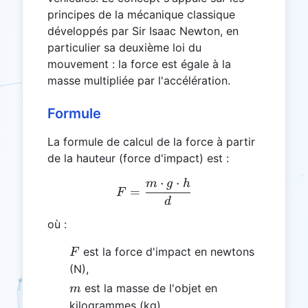
principes de la mécanique classique
développés par Sir Isaac Newton, en
particulier sa deuxième loi du
mouvement : la force est égale à la
masse multipliée par l'accélération.
Formule
La formule de calcul de la force à partir
de la hauteur (force d'impact) est :
⋅
⋅
m
g
h
F = \frac{m \cdot g \cdo
=
F
d
où :
F
est la force d'impact en newtons
F
(N),
m
est la masse de l'objet en
m
kilogrammes (kg),