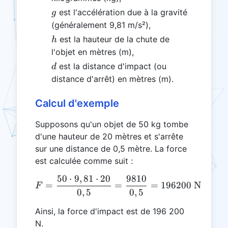
g
est l'accélération due à la gravité
g
(généralement 9,81 m/s²),
h
est la hauteur de la chute de
h
l'objet en mètres (m),
d
est la distance d'impact (ou
d
distance d'arrêt) en mètres (m).
Calcul d'exemple
Supposons qu'un objet de 50 kg tombe
d'une hauteur de 20 mètres et s'arrête
sur une distance de 0,5 mètre. La force
est calculée comme suit :
50
⋅
9
,
81
⋅
20
9810
F = \frac{50 \cdot 9,81 \
=
=
=
196200
N
F
0
,
5
0
,
5
Ainsi, la force d'impact est de 196 200
N.