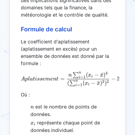
des implications significatives dans des
domaines tels que la finance, la
météorologie et le contrôle de qualité.
Formule de calcul
Le coefficient d'aplatissement
(aplatissement en excès) pour un
ensemble de données est donné par la
formule :
n
4
(
−
ˉ
)
∑
Aplatissement = \frac{n \
n
x
x
i
=
1
i
=
−
3
A
pl
a
t
i
sse
m
e
n
t
n
2
2
(
(
−
ˉ
)
)
∑
x
x
i
=
1
i
Où :
n
est le nombre de points de
n
données.
x_i
représente chaque point de
x
i
données individuel.