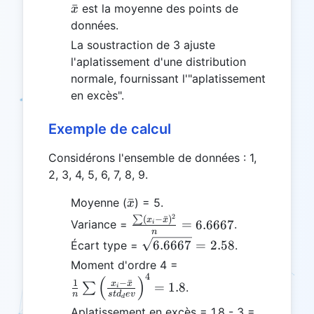
\bar{x}
ˉ
est la moyenne des points de
x
données.
La soustraction de 3 ajuste
l'aplatissement d'une distribution
normale, fournissant l'"aplatissement
en excès".
Exemple de calcul
Considérons l'ensemble de données : 1,
2, 3, 4, 5, 6, 7, 8, 9.
\bar{x}
ˉ
Moyenne (
) = 5.
x
2
\frac{\sum
∑
(
−
ˉ
)
x
x
=
6.6667
Variance =
.
i
n
(x_i -
\sqrt{6.6667}
6.6667
=
2.58
Écart type =
.
\bar{x})^2}
= 2.58
\frac{1}{n} \sum
Moment d'ordre 4 =
{n} =
4
\left(\frac{x_i -
(
)
−
ˉ
1
6.6667
x
x
=
1.8
∑
.
i
\bar{x}}
n
s
t
d
e
v
d
Aplatissement en excès = 1,8 - 3 =
{std_dev}\right)^4