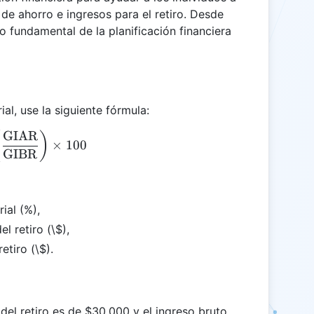
 de ahorro e ingresos para el retiro. Desde
 fundamental de la planificación financiera
al, use la siguiente fórmula:
GIAR
\text{WPR} = \left( \frac{\text{GIAR}}{\text{G
(
)
×
100
GIBR
ial (%),
l retiro (\$),
etiro (\$).
 del retiro es de $30,000 y el ingreso bruto