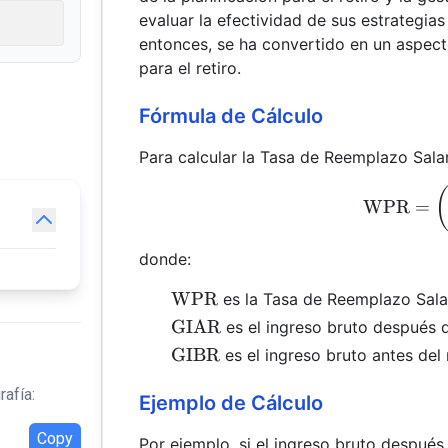
evaluar la efectividad de sus estrategias
entonces, se ha convertido en un aspecto
para el retiro.
Fórmula de Cálculo
Para calcular la Tasa de Reemplazo Salari
WPR
=
donde:
\text{WPR}
WPR
es la Tasa de Reemplazo Salar
\text{GIAR}
GIAR
es el ingreso bruto después de
\text{GIBR}
GIBR
es el ingreso bruto antes del r
rafía:
Ejemplo de Cálculo
Copy
Por ejemplo, si el ingreso bruto después