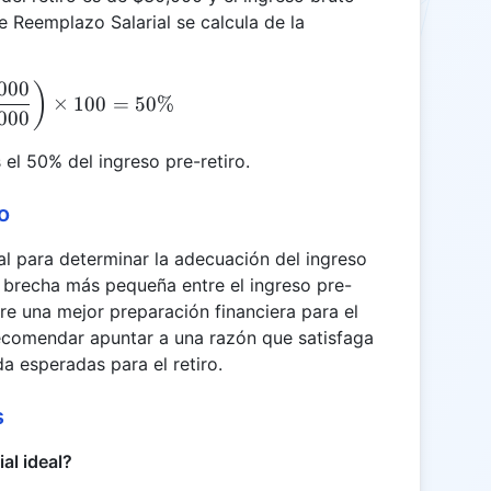
e Reemplazo Salarial se calcula de la
000
\text{WPR} = \left( \frac{30,000}{60,000} \righ
)
×
100
=
50%
000
s el 50% del ingreso pre-retiro.
o
al para determinar la adecuación del ingreso
a brecha más pequeña entre el ingreso pre-
iere una mejor preparación financiera para el
 recomendar apuntar a una razón que satisfaga
da esperadas para el retiro.
s
al ideal?