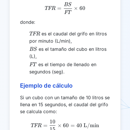
BS
TFR = \frac{BS}{FT} \ti
=
×
60
TFR
FT
donde:
TFR
es el caudal del grifo en litros
TFR
por minuto (L/min),
BS
es el tamaño del cubo en litros
BS
(L),
FT
es el tiempo de llenado en
FT
segundos (seg).
Ejemplo de cálculo
Si un cubo con un tamaño de 10 litros se
llena en 15 segundos, el caudal del grifo
se calcula como:
10
TFR = \frac{10}{15} \tim
=
×
60
=
40
L/min
TFR
15