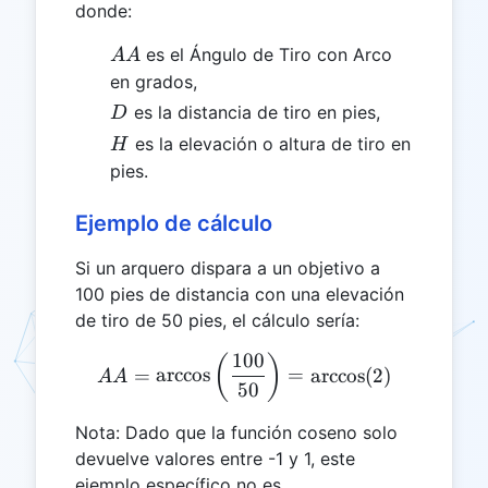
donde:
AA
es el Ángulo de Tiro con Arco
AA
en grados,
D
es la distancia de tiro en pies,
D
H
es la elevación o altura de tiro en
H
pies.
Ejemplo de cálculo
Si un arquero dispara a un objetivo a
100 pies de distancia con una elevación
de tiro de 50 pies, el cálculo sería:
100
AA = \arccos\left(\frac{1
(
)
=
a
r
c
c
o
s
=
a
r
c
c
o
s
(
2
)
AA
50
Nota: Dado que la función coseno solo
devuelve valores entre -1 y 1, este
ejemplo específico no es