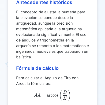
Antecedentes históricos
El concepto de ajustar la puntería para
la elevación se conoce desde la
antigüedad, aunque la precisión
matemática aplicada a la arquería ha
evolucionado significativamente. El uso
de ángulos y trigonometría en la
arquería se remonta a los matemáticos e
ingenieros medievales que trabajaron en
balística.
Fórmula de cálculo
Para calcular el Ángulo de Tiro con
Arco, la fórmula es:
AA = \arccos\left(\frac{
(
)
D
=
a
r
c
c
o
s
AA
H