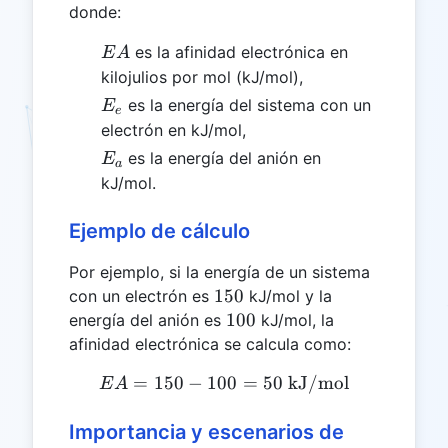
donde:
EA
es la afinidad electrónica en
E
A
kilojulios por mol (kJ/mol),
E_e
es la energía del sistema con un
E
e
electrón en kJ/mol,
E_a
es la energía del anión en
E
a
kJ/mol.
Ejemplo de cálculo
Por ejemplo, si la energía de un sistema
150
150
con un electrón es
kJ/mol y la
100
100
energía del anión es
kJ/mol, la
afinidad electrónica se calcula como:
=
150
−
100
EA = 150 - 100 = 50 \tex
=
50
kJ/mol
E
A
Importancia y escenarios de