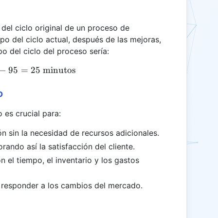
del ciclo original de un proceso de
mpo del ciclo actual, después de las mejoras,
o del ciclo del proceso sería:
−
95
\text{PCTR} = 120 - 95 = 25 \text{ minutos}
=
25
minutos
o
 es crucial para:
 sin la necesidad de recursos adicionales.
rando así la satisfacción del cliente.
n el tiempo, el inventario y los gastos
a responder a los cambios del mercado.