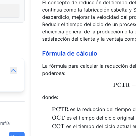
El concepto de reducción del tiempo del 
continua como la fabricación esbelta y S
desperdicio, mejorar la velocidad del pr
Reducir el tiempo del ciclo de un proces
eficiencia general de la producción o la 
satisfacción del cliente y la ventaja comp
Fórmula de cálculo
La fórmula para calcular la reducción de
poderosa:
PCTR
=
donde:
\text{PCTR}
PCTR
es la reducción del tiempo d
\text{OCT}
OCT
es el tiempo del ciclo original
rafía:
\text{CCT}
CCT
es el tiempo del ciclo actual e