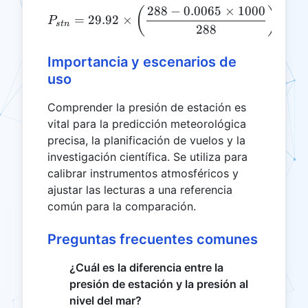
5.2561
P_{stn} = 29.92 \times \le
288
−
0.0065
×
1000
(
)
=
29.92
×
P
s
t
n
288
Importancia y escenarios de
uso
Comprender la presión de estación es
vital para la predicción meteorológica
precisa, la planificación de vuelos y la
investigación científica. Se utiliza para
calibrar instrumentos atmosféricos y
ajustar las lecturas a una referencia
común para la comparación.
Preguntas frecuentes comunes
¿Cuál es la diferencia entre la
presión de estación y la presión al
nivel del mar?