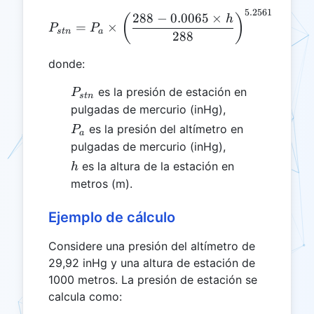
5.2561
P_{stn} = P_a \times \left
288
−
0.0065
×
(
)
h
=
×
P
P
s
t
n
a
288
donde:
P_{stn}
es la presión de estación en
P
s
t
n
pulgadas de mercurio (inHg),
P_a
es la presión del altímetro en
P
a
pulgadas de mercurio (inHg),
h
es la altura de la estación en
h
metros (m).
Ejemplo de cálculo
Considere una presión del altímetro de
29,92 inHg y una altura de estación de
1000 metros. La presión de estación se
calcula como: