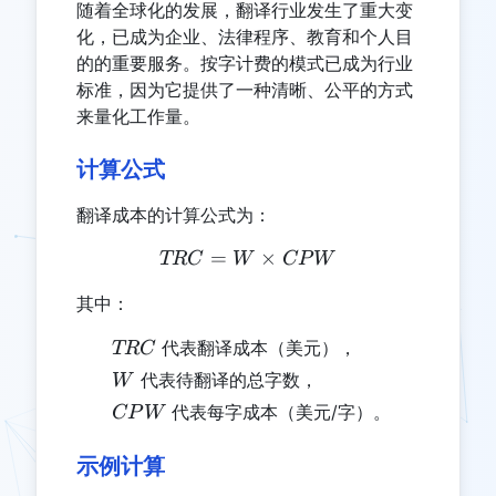
随着全球化的发展，翻译行业发生了重大变
化，已成为企业、法律程序、教育和个人目
的的重要服务。按字计费的模式已成为行业
标准，因为它提供了一种清晰、公平的方式
来量化工作量。
计算公式
翻译成本的计算公式为：
=
TRC = W \times CPW
×
TRC
W
CP
W
其中：
TRC
代表翻译成本（美元），
TRC
W
代表待翻译的总字数，
W
CPW
代表每字成本（美元/字）。
CP
W
示例计算