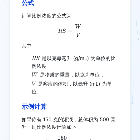
公式
计算比例浓度的公式为：
W
RS = \frac{W}{V}
=
RS
V
其中：
RS
是以克每毫升 (g/mL) 为单位的比
RS
例浓度，
W
是物质的重量，以克为单位，
W
V
是溶液的体积，以毫升 (mL) 为单
V
位。
示例计算
如果你有 150 克的溶液，总体积为 500 毫
升，则比例浓度计算如下：
150
RS = \frac{150}{500} = 0