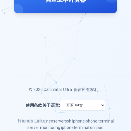
© 2026
Calculator Ultra
. 保留所有权利。
使用条款
关于
语言:
Friends Links:
neoserver
ssh iphone
iphone terminal
server monitoring iphone
terminal on ipad