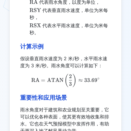
\text{RA}
RA
代表雨水角度，以度为单位，
\text{RSY}
RSY
代表垂直雨水速度，单位为米每
秒，
\text{RSX}
RSX
代表水平雨水速度，单位为米每
秒。
计算示例
假设垂直雨水速度为 2 米/秒，水平雨水速
度为 3 米/秒。雨水角度可以计算如下：
2
\text{RA} = \text{ATAN} \
(
)
∘
RA
=
ATAN
≈
33.6
9
3
重要性和应用场景
雨水角度对于建筑和农业规划至关重要，它
可以优化各种表面，使其更有效地收集和排
水。它也在天气预报模型中发挥作用，有助
于更深入地了解风暴动力学。