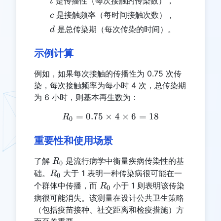
t
是传播性（每次接触的传染数），
t
c
是接触频率（每时间接触次数），
c
d
是总传染期（每次传染的时间）。
d
示例计算
例如，如果每次接触的传播性为 0.75 次传
染，每次接触频率为每小时 4 次，总传染期
为 6 小时，则基本再生数为：
=
0.75
×
R_0 = 0.75 \times 4 \time
4
×
6
=
18
R
0
重要性和使用场景
R_0
了解
是流行病学中衡量疾病传染性的基
R
0
R_0
础。
大于 1 表明一种传染病很可能在一
R
0
R_0
个群体中传播，而
小于 1 则表明该传染
R
0
病很可能消失。该测量在设计公共卫生策略
（包括疫苗接种、社交距离和检疫措施）方