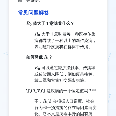
面至关重要。
常见问题解答
R_0
值大于 1 意味着什么？
R
0
R_0
大于 1 意味着每一种既存传染
R
0
病都导致了一种以上的新传染病，
表明这种疾病将在群体中传播。
R_0
如何降低
?
R
0
R_0
可以通过减少接触率、传播率
R
0
或传染期来降低，例如疫苗接种、
戴口罩和实施社交隔离措施。
\(\(R_0\)
\) 是疾病的一个恒定值吗？**
R_0
不，
\) 会根据人口密度、社会
R
0
行为和干预措施的存在等因素而变
化。它不只是病毒本身的固有属