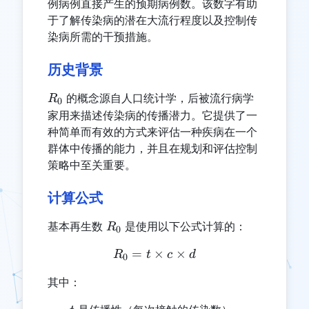
例病例直接产生的预期病例数。该数字有助
于了解传染病的潜在大流行程度以及控制传
染病所需的干预措施。
历史背景
R_0
的概念源自人口统计学，后被流行病学
R
0
家用来描述传染病的传播潜力。它提供了一
种简单而有效的方式来评估一种疾病在一个
群体中传播的能力，并且在规划和评估控制
策略中至关重要。
计算公式
R_0
基本再生数
是使用以下公式计算的：
R
0
=
×
R_0 = t \times c \times d
×
R
t
c
d
0
其中：