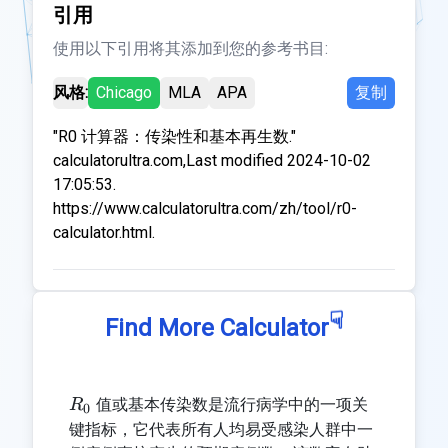
引用
使用以下引用将其添加到您的参考书目:
风格:
Chicago
MLA
APA
复制
"R0 计算器：传染性和基本再生数."
calculatorultra.com,Last modified 2024-10-02
17:05:53.
https://www.calculatorultra.com/zh/tool/r0-
calculator.html.
☟
Find More Calculator
R_0
值或基本传染数是流行病学中的一项关
R
0
键指标，它代表所有人均易受感染人群中一