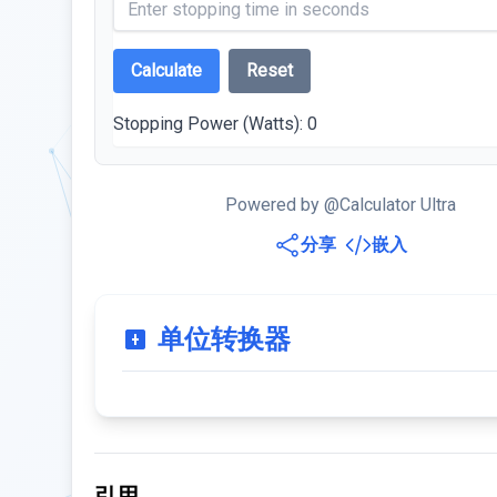
Calculate
Reset
Stopping Power (Watts):
0
Powered by @Calculator Ultra
分享
嵌入
单位转换器
引用