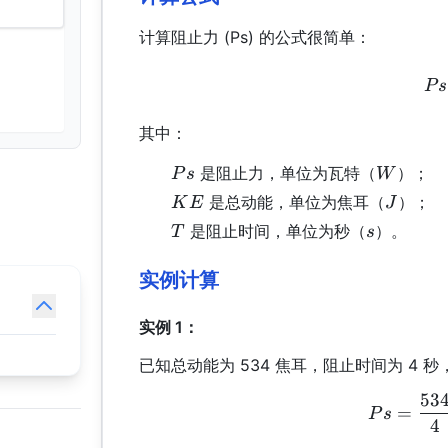
计算阻止力 (Ps) 的公式很简单：
P
s
其中：
Ps
W
是阻止力，单位为瓦特（
）；
P
s
W
KE
J
是总动能，单位为焦耳（
）；
K
E
J
T
s
是阻止时间，单位为秒（
）。
T
s
实例计算
实例 1：
已知总动能为 534 焦耳，阻止时间为 4 
53
=
P
s
4