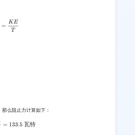
K
E
Ps = \frac{KE}{T}
=
T
秒，那么阻止力计算如下：
4
Ps = \frac{534}{4} = 133.5 \text{ 瓦特}
=
133.5
瓦特