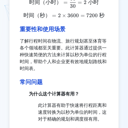
时间（小时）
=
=
2
小时
30
时间（秒）
=
2
×
\text{时间（秒）} = 2 \time
3600
=
7200
秒
重要性和使用场景
了解行程时间在物流、旅行规划甚至体育等
各个领域都至关重要。此计算器通过提供一
种快速简便的方法来计算以秒为单位的行程
时间，帮助个人和企业更有效地规划路线和
时间表。
常问问题
为什么这个计算器有用？
此计算器有助于快速将行程距离和
速度转换为以秒为单位的时间，这
对于精确的规划和调度很有用。