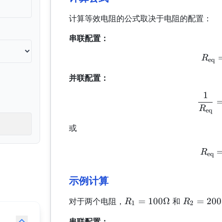
计算等效电阻的公式取决于电阻的配置：
串联配置：
R
eq
并联配置：
1
R
eq
或
R
eq
示例计算
R_1 =
R_2 =
=
100Ω
=
20
对于两个电阻，
和
R
R
1
2
100
200
串联配置：