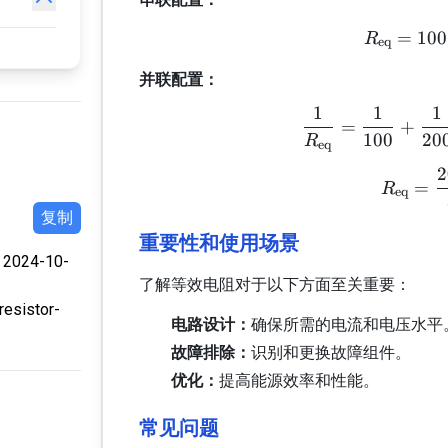
\Omega
\Omega
=
100
R
eq
并联配置：
1
1
1
=
+
100
20
R
eq
2
=
R
eq
复制
重要性和使用场景
 2024-10-
了解等效电阻对于以下方面至关重要：
resistor-
电路设计：
确保所需的电流和电压水平
故障排除：
识别和更换故障组件。
优化：
提高能源效率和性能。
常见问题