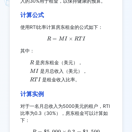
入的30%用于租金，以保持健康的预算。
计算公式
使用RTI比率计算房东租金的公式如下：
=
R = MI \times RTI
×
R
M
I
RT
I
其中：
R
是房东租金（美元），
R
MI
是月总收入（美元），
M
I
RTI
是租金收入比率。
RT
I
计算实例
对于一名月总收入为5000美元的租户，RTI
比率为0.3（30%），房东租金可以计算如
下：
=
$5
,
000
×
R = \$5,000 \times 0.3 = 
0.3
=
$1
,
500