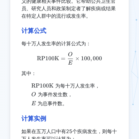
义的健康相关事件比较。它帮助公共卫生官
员、研究人员和政策制定者了解疾病或结果
在特定人群中的流行或发生率。
计算公式
每十万人发生率的计算公式为：
O
\text{RP100K} = \frac{O
RP100K
=
×
100
,
000
E
其中：
\text{RP100K}
RP100K
为每十万人发生率，
O
为事件发生数，
O
E
为总事件数。
E
计算实例
如果在五万人口中有25个疾病发生，则每十
万人发生率可以计算为：