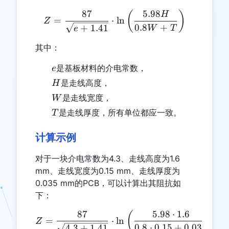
87
5.98
Z = \frac{87}{\sqrt{e + 1
(
)
H
=
⋅
l
n
Z
0.8
+
+
1.41
W
T
e
其中：
e
是基板材料的介电常数，
e
H
是走线高度，
H
W
是走线宽度，
W
T
是走线厚度，所有单位都应一致。
T
计算示例
对于一块介电常数为4.3、走线高度为1.6
mm、走线宽度为0.15 mm、走线厚度为
0.035 mm的PCB，可以计算出其阻抗如
下：
87
5.98
⋅
1.6
Z = \frac{87}{\sqrt{4.3 +
(
)
=
⋅
l
n
≈
Z
0.8
⋅
0.15
+
0.035
4.3
+
1.41