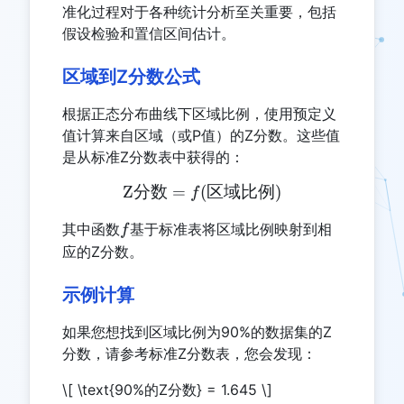
准化过程对于各种统计分析至关重要，包括
假设检验和置信区间估计。
区域到Z分数公式
根据正态分布曲线下区域比例，使用预定义
值计算来自区域（或P值）的Z分数。这些值
是从标准Z分数表中获得的：
Z
分数
=
(
\text{Z分数} = f(\text
区域比例
)
f
f
其中函数
基于标准表将区域比例映射到相
f
应的Z分数。
示例计算
如果您想找到区域比例为90%的数据集的Z
分数，请参考标准Z分数表，您会发现：
\[ \text{90%的Z分数} = 1.645 \]