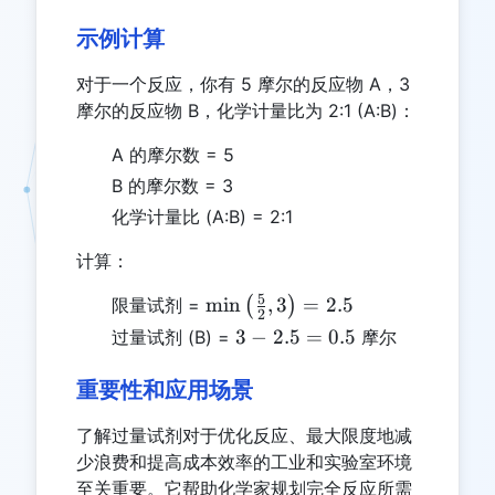
示例计算
对于一个反应，你有 5 摩尔的反应物 A，3
摩尔的反应物 B，化学计量比为 2:1 (A:B)：
A 的摩尔数 = 5
B 的摩尔数 = 3
化学计量比 (A:B) = 2:1
计算：
5
\min\left(\frac{5}
m
i
n
,
3
=
2.5
限量试剂 =
(
)
2
{2}, 3\right) =
3 -
3
−
2.5
=
0.5
过量试剂 (B) =
摩尔
2.5
2.5
=
重要性和应用场景
0.5
了解过量试剂对于优化反应、最大限度地减
少浪费和提高成本效率的工业和实验室环境
至关重要。它帮助化学家规划完全反应所需