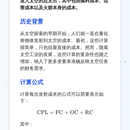
送入太空的总支出，其中包括燃料成本、运
营成本以及火箭本身的成本。
历史背景
从太空探索的早期开始，人们就一直在量化
将物体发射到太空的成本。最初，这些计算
很简单，只包括最直接的成本。然而，随着
太空工业的发展，这些计算的复杂性也随之
增加，纳入了更多变量来准确反映太空任务
的财务需求。
计算公式
计算每次发射成本的公式可以简要表示如
下：
CPL
=
FC
+
\text{CPL} = \text{FC} 
OC
+
RC
其中：