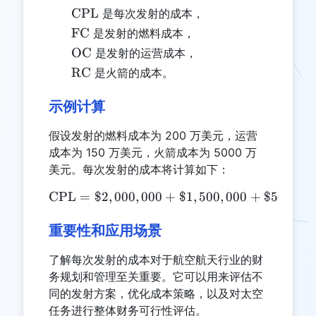
\text{CPL}
CPL
是每次发射的成本，
\text{FC}
FC
是发射的燃料成本，
\text{OC}
OC
是发射的运营成本，
\text{RC}
RC
是火箭的成本。
示例计算
假设发射的燃料成本为 200 万美元，运营
成本为 150 万美元，火箭成本为 5000 万
美元。每次发射的成本将计算如下：
CPL
=
$2
,
000
,
000
\text{CPL} = \$2,000,000
+
$1
,
500
,
000
+
$50
,
000
,
重要性和应用场景
了解每次发射的成本对于航空航天行业的财
务规划和管理至关重要。它可以用来评估不
同的发射方案，优化成本策略，以及对太空
任务进行整体财务可行性评估。