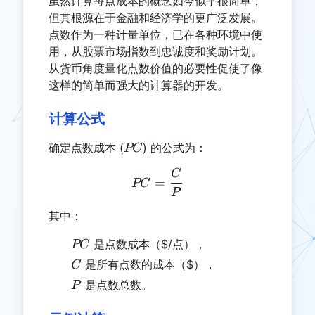
虽然计算每点成本的概念如今似乎很简单，
但其根源在于金融和经济学的更广泛发展。
点数作为一种计量单位，已在各种环境中使
用，从股票市场指数到忠诚度和奖励计划。
从货币角度量化点数价值的必要性促使了像
这样的简单而强大的计算器的开发。
计算公式
PC
确定点数成本 (
) 的公式为：
PC
C
PC = \frac{C}{P}
=
PC
P
其中：
PC
是点数成本（$/点），
PC
C
是所有点数的成本（$），
C
P
是点数总数。
P