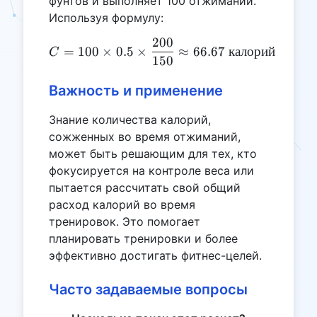
фунтов и выполняет 100 отжиманий.
Используя формулу:
200
C = 100 \times 0.5 \times
=
100
×
0.5
×
≈
66.67
калорий
C
150
Важность и применение
Знание количества калорий,
сожженных во время отжиманий,
может быть решающим для тех, кто
фокусируется на контроле веса или
пытается рассчитать свой общий
расход калорий во время
тренировок. Это помогает
планировать тренировки и более
эффективно достигать фитнес-целей.
Часто задаваемые вопросы