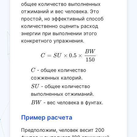
общее количество выполненных
отжиманий и вес человека. Это
простой, но эффективный способ
количественно оценить расход
энергии при выполнении этого
конкретного упражнения.
B
W
C = SU \times 0.5 \times
=
×
0.5
×
C
S
U
150
C
- общее количество
C
сожженных калорий.
SU
- общее количество
S
U
выполненных отжиманий.
BW
- вес человека в фунтах.
B
W
Пример расчета
Предположим, человек весит 200