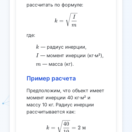
рассчитать по формуле:
k = \sqrt{\frac{I}{m}}
I
=
k
m
где:
k
— радиус инерции,
k
I
— момент инерции (кг·м²),
I
m
— масса (кг).
m
Пример расчета
Предположим, что объект имеет
момент инерции 40 кг·м² и
массу 10 кг. Радиус инерции
рассчитывается как:
k = \sqrt{\frac{40}{10}} 
40
=
=
2
м
k
10