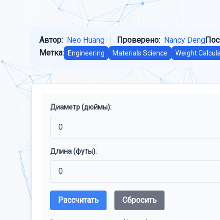
Автор:
Neo Huang
Проверено:
Nancy Deng
Пос
Метка:
Engineering
Materials Science
Weight Calcula
Диаметр (дюймы):
Длина (футы):
Рассчитать
Сбросить