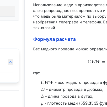
Использование меди в производстве 
электропроводностью, прочностью и 
что медь была материалом по выбору
изобретения телеграфа и телефона. 
технологий.
Формула расчета
Вес медного провода можно определ
=
C
WW
где:
CWW
- вес медного провода в фу
C
WW
D
- диаметр провода в дюймах,
D
L
- длина провода в футах,
L
\rho
559.3545 \,
559.3545
фун
- плотность меди (
ρ