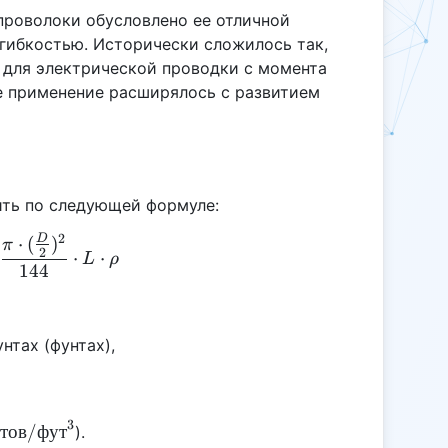
проволоки обусловлено ее отличной
гибкостью. Исторически сложилось так,
 для электрической проводки с момента
Ее применение расширялось с развитием
ить по следующей формуле:
2
D
⋅
(
)
CWW = \frac{\pi \cdot (\frac{D}{2})^2}{144} \c
π
2
⋅
⋅
L
ρ
144
нтах (фунтах),
3
тов
/
фут
).