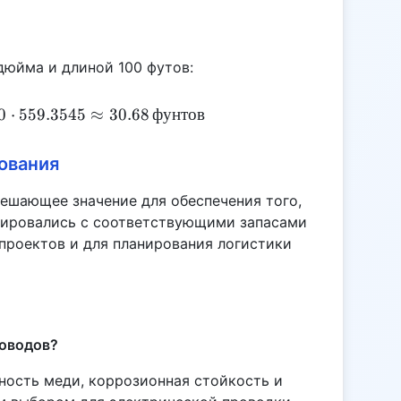
в/
дюйма и длиной 100 футов:
CWW = \frac{\pi \cdot (\frac{0.5}{2})^2}{144} \
0
⋅
559.3545
≈
30.68
фунтов
ования
решающее значение для обеспечения того,
тировались с соответствующими запасами
 проектов и для планирования логистики
роводов?
ость меди, коррозионная стойкость и