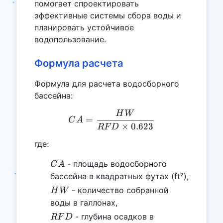
помогает спроектировать
эффективные системы сбора воды и
планировать устойчивое
водопользование.
Формула расчета
Формула для расчета водосборного
бассейна:
H
W
CA = \frac{HW}{RFD \ti
=
C
A
×
0.623
RF
D
где:
CA
- площадь водосборного
C
A
бассейна в квадратных футах (ft²),
HW
- количество собранной
H
W
воды в галлонах,
RFD
- глубина осадков в
RF
D