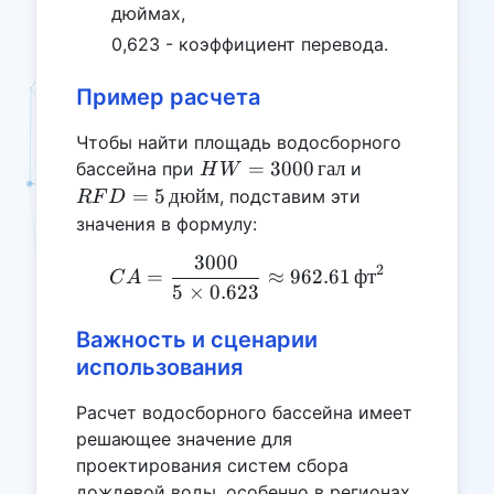
дюймах,
0,623 - коэффициент перевода.
Пример расчета
Чтобы найти площадь водосборного
HW =
RFD = 5 \,
=
3000
гал
бассейна при
и
H
W
3000 \,
\text{дюйм}
=
5
дюйм
, подставим эти
RF
D
\text{гал}
значения в формулу:
3000
CA = \frac{3000}{5 \times
2
=
≈
962.61
фт
C
A
5
×
0.623
Важность и сценарии
использования
Расчет водосборного бассейна имеет
решающее значение для
проектирования систем сбора
дождевой воды, особенно в регионах,