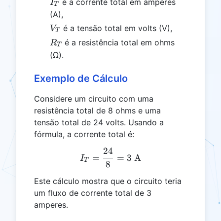
I_T
é a corrente total em amperes
I
T
(A),
V_T
é a tensão total em volts (V),
V
T
R_T
é a resistência total em ohms
R
T
(Ω).
Exemplo de Cálculo
Considere um circuito com uma
resistência total de 8 ohms e uma
tensão total de 24 volts. Usando a
fórmula, a corrente total é:
24
I_T = \frac{24}{8} = 3 \
=
=
3
A
I
T
8
Este cálculo mostra que o circuito teria
um fluxo de corrente total de 3
amperes.