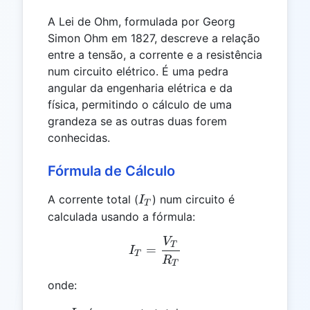
A Lei de Ohm, formulada por Georg
Simon Ohm em 1827, descreve a relação
entre a tensão, a corrente e a resistência
num circuito elétrico. É uma pedra
angular da engenharia elétrica e da
física, permitindo o cálculo de uma
grandeza se as outras duas forem
conhecidas.
Fórmula de Cálculo
I_T
A corrente total (
) num circuito é
I
T
calculada usando a fórmula:
V
I_T = \frac{V_T}{R_T}
T
=
I
T
R
T
onde: