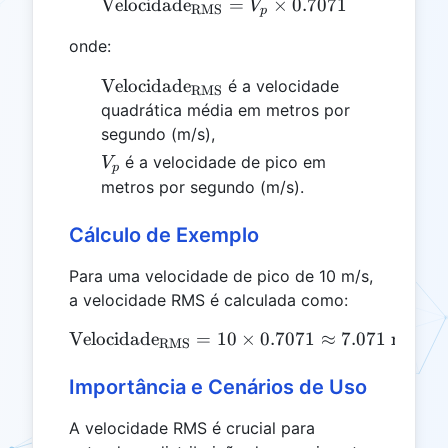
Velocidade
\text{Velocidade}_{\text
=
×
0.7071
V
RMS
p
onde:
\text{Velocidade}_{\text{RMS}}
Velocidade
é a velocidade
RMS
quadrática média em metros por
segundo (m/s),
V_p
é a velocidade de pico em
V
p
metros por segundo (m/s).
Cálculo de Exemplo
Para uma velocidade de pico de 10 m/s,
a velocidade RMS é calculada como:
Velocidade
=
10
\text{Velocidade}_{\text
×
0.7071
≈
7.071
m/s
RMS
Importância e Cenários de Uso
A velocidade RMS é crucial para