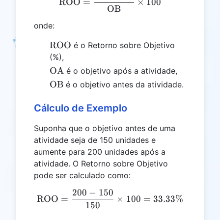
ROO
=
×
100
OB
onde:
\text{ROO}
ROO
é o Retorno sobre Objetivo
(%),
\text{OA}
OA
é o objetivo após a atividade,
\text{OB}
OB
é o objetivo antes da atividade.
Cálculo de Exemplo
Suponha que o objetivo antes de uma
atividade seja de 150 unidades e
aumente para 200 unidades após a
atividade. O Retorno sobre Objetivo
pode ser calculado como:
200
−
150
\text{ROO} = \frac{200 -
ROO
=
×
100
=
33.33%
150