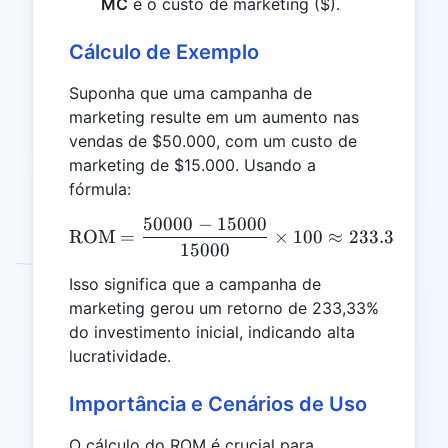
MC
é o custo de marketing ($).
Cálculo de Exemplo
Suponha que uma campanha de
marketing resulte em um aumento nas
vendas de $50.000, com um custo de
marketing de $15.000. Usando a
fórmula:
50000
−
15000
\text{ROM} = \frac{50000
ROM
=
×
100
≈
233.33%
15000
Isso significa que a campanha de
marketing gerou um retorno de 233,33%
do investimento inicial, indicando alta
lucratividade.
Importância e Cenários de Uso
O cálculo do ROM é crucial para