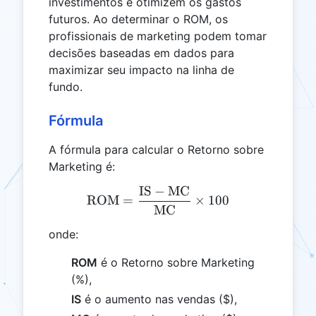
investimentos e otimizem os gastos
futuros. Ao determinar o ROM, os
profissionais de marketing podem tomar
decisões baseadas em dados para
maximizar seu impacto na linha de
fundo.
Fórmula
A fórmula para calcular o Retorno sobre
Marketing é:
IS
−
MC
\text{ROM} = \frac{\tex
ROM
=
×
100
MC
onde:
ROM
é o Retorno sobre Marketing
(%),
IS
é o aumento nas vendas ($),