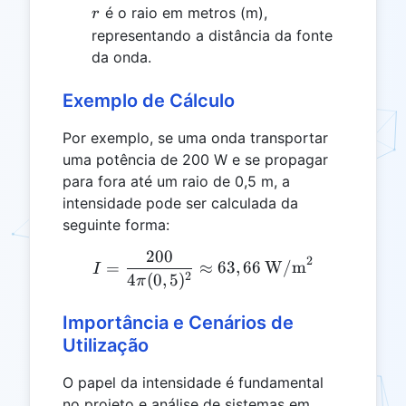
r
é o raio em metros (m),
r
representando a distância da fonte
da onda.
Exemplo de Cálculo
Por exemplo, se uma onda transportar
uma potência de 200 W e se propagar
para fora até um raio de 0,5 m, a
intensidade pode ser calculada da
seguinte forma:
200
I = \frac{200}{4\pi(0,5)
2
=
≈
63
,
66
W/m
I
2
4
(
0
,
5
)
π
Importância e Cenários de
Utilização
O papel da intensidade é fundamental
no projeto e análise de sistemas em