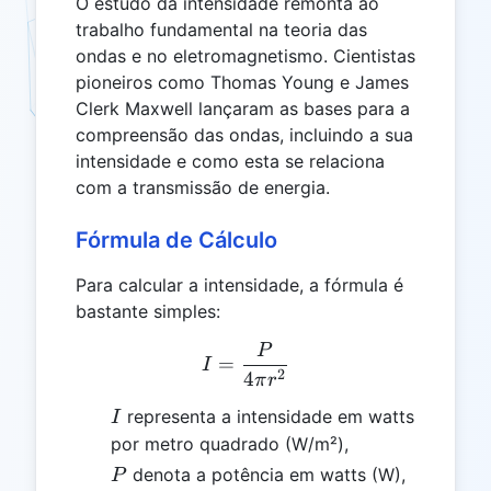
O estudo da intensidade remonta ao
trabalho fundamental na teoria das
ondas e no eletromagnetismo. Cientistas
pioneiros como Thomas Young e James
Clerk Maxwell lançaram as bases para a
compreensão das ondas, incluindo a sua
intensidade e como esta se relaciona
com a transmissão de energia.
Fórmula de Cálculo
Para calcular a intensidade, a fórmula é
bastante simples:
P
I = \frac{P}{4\pi r^2}
=
I
2
4
π
r
I
representa a intensidade em watts
I
por metro quadrado (W/m²),
P
denota a potência em watts (W),
P