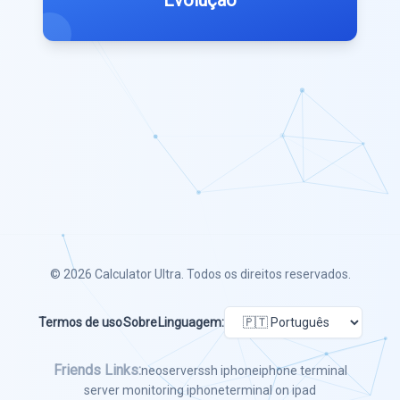
Evolução
© 2026
Calculator Ultra
. Todos os direitos reservados.
Termos de uso
Sobre
Linguagem:
Friends Links:
neoserver
ssh iphone
iphone terminal
server monitoring iphone
terminal on ipad