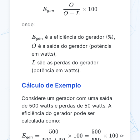
O
E_{gen} = \frac{O}{O + 
=
×
100
E
g
e
n
+
O
L
onde:
E_{gen}
é a eficiência do gerador (%),
E
g
e
n
O
é a saída do gerador (potência
O
em watts),
L
são as perdas do gerador
L
(potência em watts).
Cálculo de Exemplo
Considere um gerador com uma saída
de 500 watts e perdas de 50 watts. A
eficiência do gerador pode ser
calculada como:
500
500
E_{gen} = \frac{500}{500
=
×
100
=
×
100
≈
90.9
E
g
e
n
500
+
50
550