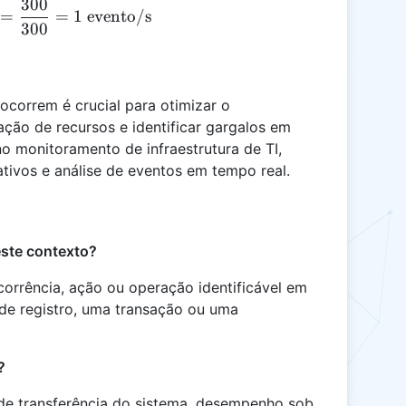
300
EPS = \frac{300}{5 \times 60} = \frac{300}{300}
=
=
1
evento/s
300
ocorrem é crucial para otimizar o
ção de recursos e identificar gargalos em
o monitoramento de infraestrutura de TI,
ivos e análise de eventos em tempo real.
este contexto?
orrência, ação ou operação identificável em
de registro, uma transação ou uma
?
de transferência do sistema, desempenho sob