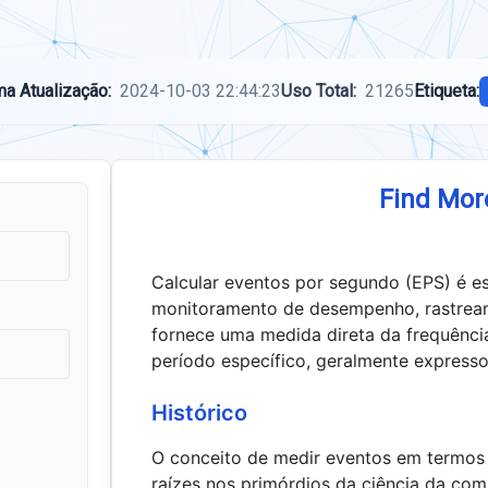
ma Atualização:
2024-10-03 22:44:23
Uso Total:
21265
Etiqueta:
Find Mor
Calcular eventos por segundo (EPS) é e
monitoramento de desempenho, rastreame
fornece uma medida direta da frequênci
período específico, geralmente express
Histórico
O conceito de medir eventos em termos
raízes nos primórdios da ciência da co