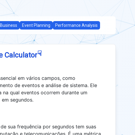
Business
Event Planning
Performance Analysis
☟
e Calculator
ssencial em vários campos, como
nto de eventos e análise de sistema. Ele
a na qual eventos ocorrem durante um
o em segundos.
 de sua frequência por segundos tem suas
mputação e telecomunicações. É uma métrica