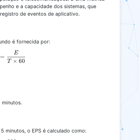
penho e a capacidade dos sistemas, que
registro de eventos de aplicativo.
undo é fornecida por:
E
EPS = \frac{E}{T \times 60}
=
×
60
T
 minutos.
 5 minutos, o EPS é calculado como: