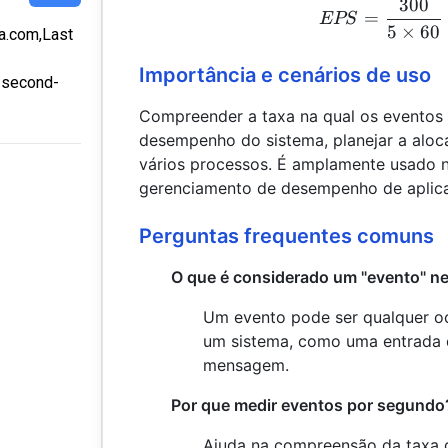
300
=
EPS
5
×
60
ra.com,Last
Importância e cenários de uso
r-second-
Compreender a taxa na qual os eventos 
desempenho do sistema, planejar a aloca
vários processos. É amplamente usado n
gerenciamento de desempenho de aplicat
Perguntas frequentes comuns
O que é considerado um "evento" n
Um evento pode ser qualquer oc
um sistema, como uma entrada 
mensagem.
Por que medir eventos por segundo
Ajuda na compreensão da taxa 