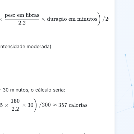
peso em libras
\text{Calorias Queimadas} = \left(\text{MET} \tim
)
×
×
dura
¸
c
a
˜
o em minutos
/200
2.2
 intensidade moderada)
 30 minutos, o cálculo seria:
150
\text{Calorias Queimadas} = \left(5 \times 3.5 \ti
)
.5
×
×
30
/200
≈
357
calorias
2.2