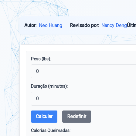
Autor:
Neo Huang
Revisado por:
Nancy Deng
Últi
Peso (lbs):
Duração (minutos):
Calcular
Redefinir
Calorias Queimadas: