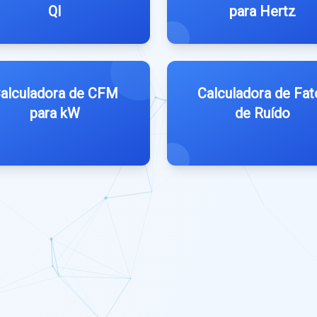
QI
para Hertz
alculadora de CFM
Calculadora de Fat
para kW
de Ruído