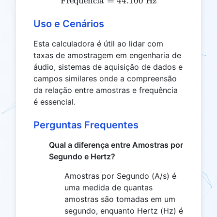
Frequ
ˆ
e
ncia
=
\text{Frequência} = 44.10
44.100
Hz
Uso e Cenários
Esta calculadora é útil ao lidar com
taxas de amostragem em engenharia de
áudio, sistemas de aquisição de dados e
campos similares onde a compreensão
da relação entre amostras e frequência
é essencial.
Perguntas Frequentes
Qual a diferença entre Amostras por
Segundo e Hertz?
Amostras por Segundo (A/s) é
uma medida de quantas
amostras são tomadas em um
segundo, enquanto Hertz (Hz) é