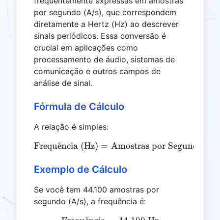
frequentemente expressas em amostras
por segundo (A/s), que correspondem
diretamente a Hertz (Hz) ao descrever
sinais periódicos. Essa conversão é
crucial em aplicações como
processamento de áudio, sistemas de
comunicação e outros campos de
análise de sinal.
Fórmula de Cálculo
A relação é simples:
Frequ
ˆ
e
ncia (Hz)
=
\text{Frequência (Hz)} = 
Amostras por Segundo (A/
Exemplo de Cálculo
Se você tem 44.100 amostras por
segundo (A/s), a frequência é: